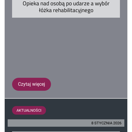
Opieka nad osobą po udarze a wybór
łóżka rehabilitacyjnego
Czytaj więcej
AKTUALNOŚCI
8 STYCZNIA 2026